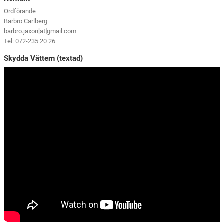
Ordförande
Barbro Carlberg
barbro.jaxon[at]gmail.com
Tel: 072-235 20 26
Skydda Vättern (textad)