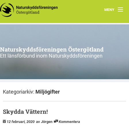
MENY
Aktuellt
Verksamhet
Naturskyddsföreningen Östergötland
Natur i Östergötland
Ett länsförbund inom Naturskyddsföreningen
Om oss
Kretsar
Kategoriarkiv:
Miljögifter
Riks
Skydda Vättern!
12 februari, 2020
av Jörgen
Kommentera