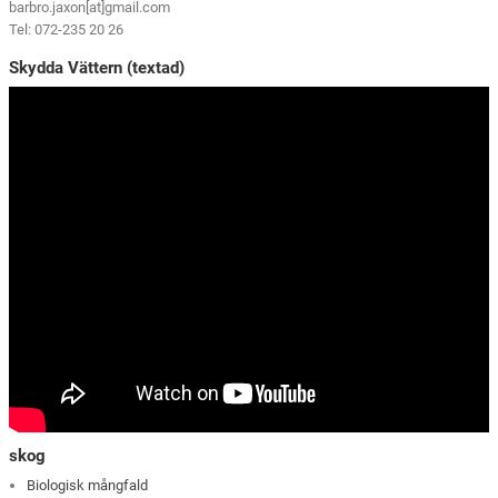
barbro.jaxon[at]gmail.com
Tel: 072-235 20 26
Skydda Vättern (textad)
skog
Biologisk mångfald