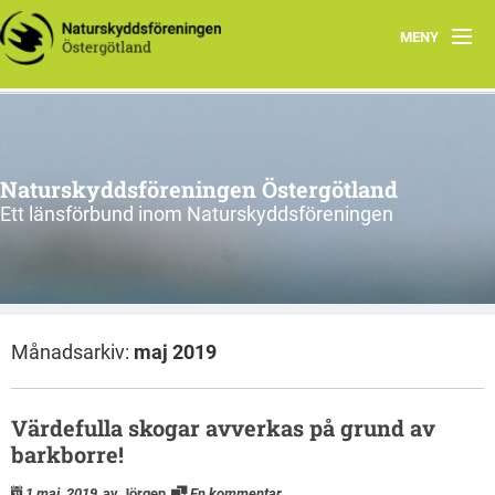
MENY
Aktuellt
Verksamhet
Naturskyddsföreningen Östergötland
Natur i Östergötland
Ett länsförbund inom Naturskyddsföreningen
Om oss
Kretsar
Månadsarkiv:
maj 2019
Riks
Värdefulla skogar avverkas på grund av
barkborre!
1 maj, 2019
av Jörgen
En kommentar