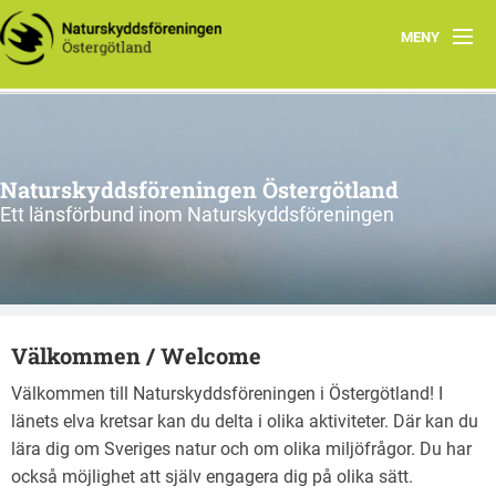
MENY
Aktuellt
Verksamhet
Naturskyddsföreningen Östergötland
Natur i Östergötland
Ett länsförbund inom Naturskyddsföreningen
Om oss
Kretsar
Välkommen / Welcome
Riks
Välkommen till Naturskyddsföreningen i Östergötland! I
länets elva kretsar kan du delta i olika aktiviteter. Där kan du
lära dig om Sveriges natur och om olika miljöfrågor. Du har
också möjlighet att själv engagera dig på olika sätt.