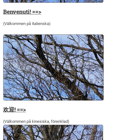
Benvenuti! ==>
(Välkommen på italienska)
欢迎! ==>
(Välkommen på kinesiska, förenklad)