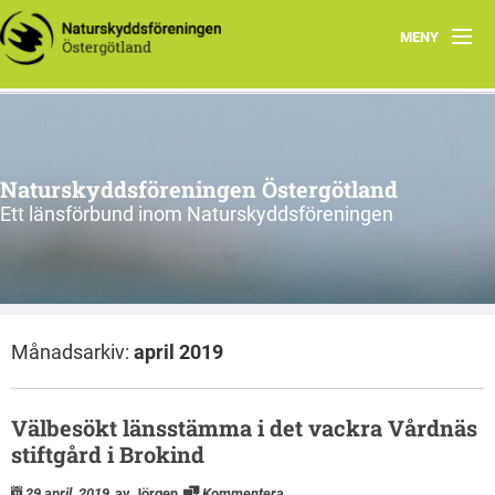
MENY
Aktuellt
Verksamhet
Naturskyddsföreningen Östergötland
Natur i Östergötland
Ett länsförbund inom Naturskyddsföreningen
Om oss
Kretsar
Månadsarkiv:
april 2019
Riks
Välbesökt länsstämma i det vackra Vårdnäs
stiftgård i Brokind
29 april, 2019
av Jörgen
Kommentera