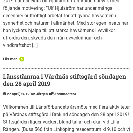
2019 har tilldelats Ulf Hjulström från Valdemarsvik med
följande motivering: ”Ulf Hjulström har under många
decennier outtröttligt arbetat för att gynna havsörnen i
synnerhet och naturen i allmänhet. Med stor egen insats har
han lyckats hjälpa till att stärka havsörnens livsvillkor,
utfordra den, skydda den från avverkningar och
vindkraftshot […]
Läs mer
Länsstämma i Vårdnäs stiftsgård söndagen
den 28 april 2019
27 april, 2019
av Jörgen
Kommentera
Välkommen till Länsförbundets årsmöte med flera aktiviteter
på Vårdnäs stiftsgård i Brokind söndagen den 28 april 2019!
Stiftsgården ligger vackert bland tallar och ekar vid Lilla
Rängen. (Buss 566 från Linköping resecentrum kl 9.10 och vi