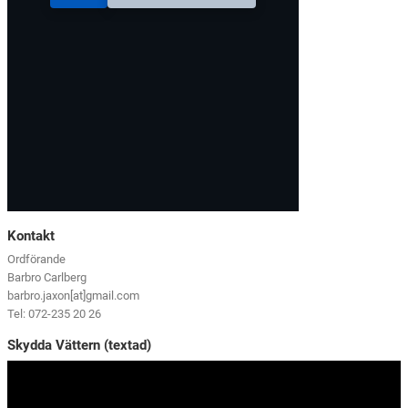
Kontakt
Ordförande
Barbro Carlberg
barbro.jaxon[at]gmail.com
Tel: 072-235 20 26
Skydda Vättern (textad)