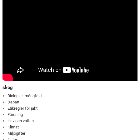
skog
Biologisk mångfald
Debatt
Etikregler för jakt
Förening
Hav och vatten
Klimat
Miljögifter
Natur