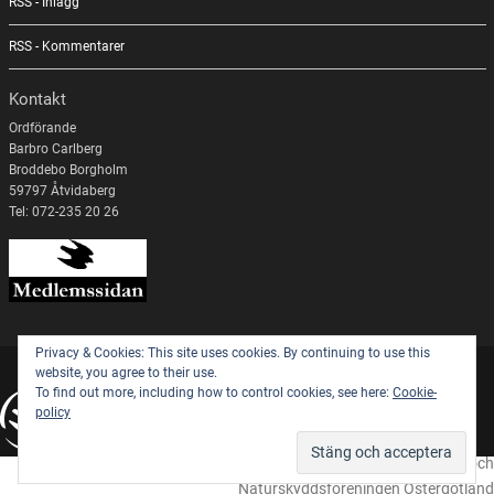
RSS - Inlägg
RSS - Kommentarer
Kontakt
Ordförande
Barbro Carlberg
Broddebo Borgholm
59797 Åtvidaberg
Tel: 072-235 20 26
Privacy & Cookies: This site uses cookies. By continuing to use this
website, you agree to their use.
To find out more, including how to control cookies, see here:
Cookie-
policy
Cookie-inställningar
© 2026 Naturskyddsföreningen och
Naturskyddsföreningen Östergötland