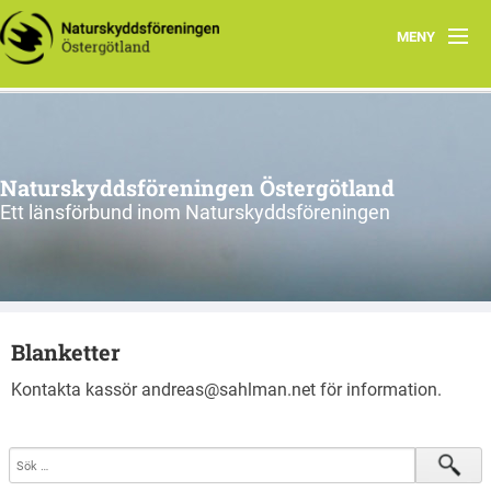
MENY
Aktuellt
Verksamhet
Naturskyddsföreningen Östergötland
Natur i Östergötland
Ett länsförbund inom Naturskyddsföreningen
Om oss
Kretsar
Blanketter
Riks
Kontakta kassör andreas@sahlman.net för information.