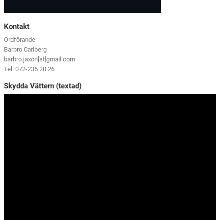
Kontakt
Ordförande
Barbro Carlberg
barbro.jaxon[at]gmail.com
Tel: 072-235 20 26
Skydda Vättern (textad)