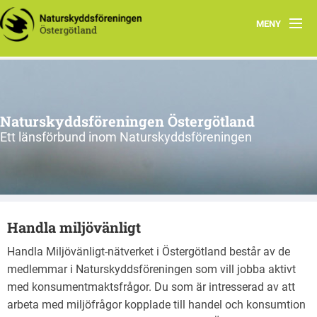
MENY
Aktuellt
Verksamhet
Naturskyddsföreningen Östergötland
Natur i Östergötland
Ett länsförbund inom Naturskyddsföreningen
Om oss
Kretsar
Handla miljövänligt
Riks
Handla Miljövänligt-nätverket i Östergötland består av de
medlemmar i Naturskyddsföreningen som vill jobba aktivt
med konsumentmaktsfrågor. Du som är intresserad av att
arbeta med miljöfrågor kopplade till handel och konsumtion