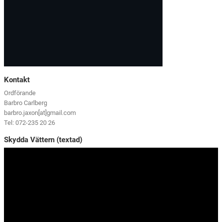
Kontakt
Ordförande
Barbro Carlberg
barbro.jaxon[at]gmail.com
Tel: 072-235 20 26
Skydda Vättern (textad)