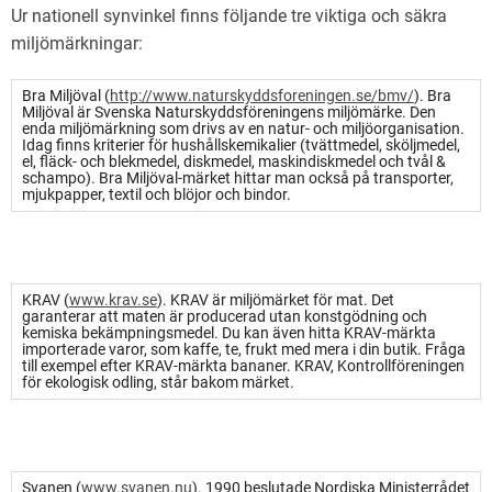
Ur nationell synvinkel finns följande tre viktiga och säkra
miljömärkningar:
Bra Miljöval (
http://www.naturskyddsforeningen.se/bmv/
). Bra
Miljöval är Svenska Naturskyddsföreningens miljömärke. Den
enda miljömärkning som drivs av en natur- och miljöorganisation.
Idag finns kriterier för hushållskemikalier (tvättmedel, sköljmedel,
el, fläck- och blekmedel, diskmedel, maskindiskmedel och tvål &
schampo). Bra Miljöval-märket hittar man också på transporter,
mjukpapper, textil och blöjor och bindor.
KRAV (
www.krav.se
). KRAV är miljömärket för mat. Det
garanterar att maten är producerad utan konstgödning och
kemiska bekämpningsmedel. Du kan även hitta KRAV-märkta
importerade varor, som kaffe, te, frukt med mera i din butik. Fråga
till exempel efter KRAV-märkta bananer. KRAV, Kontrollföreningen
för ekologisk odling, står bakom märket.
Svanen (
www.svanen.nu
). 1990 beslutade Nordiska Ministerrådet