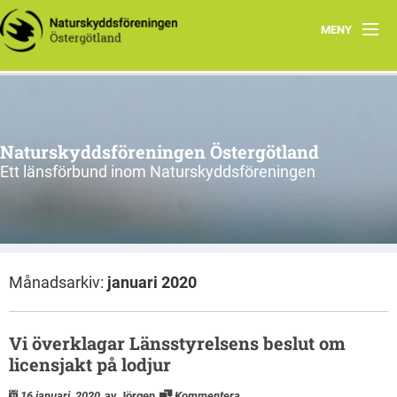
MENY
Aktuellt
Verksamhet
Naturskyddsföreningen Östergötland
Natur i Östergötland
Ett länsförbund inom Naturskyddsföreningen
Om oss
Kretsar
Månadsarkiv:
januari 2020
Riks
Vi överklagar Länsstyrelsens beslut om
licensjakt på lodjur
16 januari, 2020
av Jörgen
Kommentera