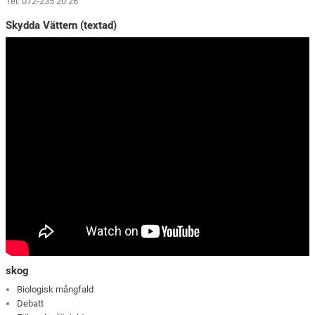
Tel: 072-235 20 26
Skydda Vättern (textad)
skog
Biologisk mångfald
Debatt