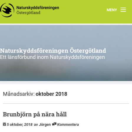
MENY
Aktuellt
Verksamhet
Naturskyddsföreningen Östergötland
Natur i Östergötland
Ett länsförbund inom Naturskyddsföreningen
Om oss
Kretsar
Månadsarkiv:
oktober 2018
Riks
Brunbjörn på nära håll
5 oktober, 2018
av Jörgen
Kommentera