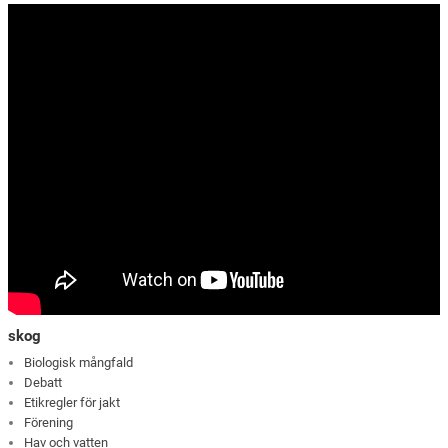
skog
Biologisk mångfald
Debatt
Etikregler för jakt
Förening
Hav och vatten