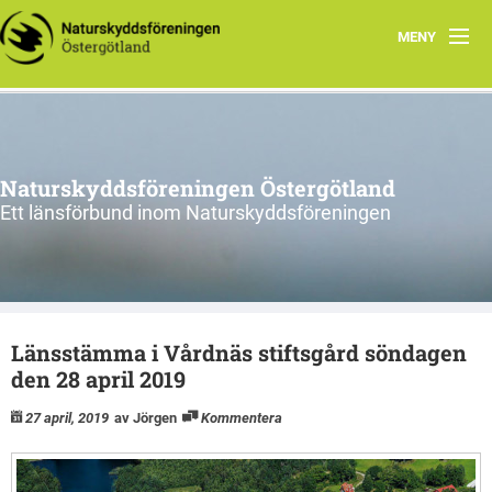
MENY
Aktuellt
Verksamhet
Naturskyddsföreningen Östergötland
Natur i Östergötland
Ett länsförbund inom Naturskyddsföreningen
Om oss
Kretsar
Länsstämma i Vårdnäs stiftsgård söndagen
Riks
den 28 april 2019
27 april, 2019
av Jörgen
Kommentera