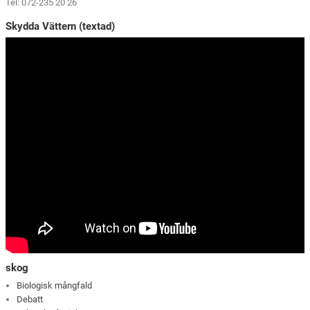
Tel: 072-235 20 26
Skydda Vättern (textad)
skog
Biologisk mångfald
Debatt