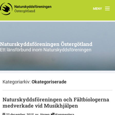
MENY
Aktuellt
Verksamhet
Naturskyddsföreningen Östergötland
Natur i Östergötland
Ett länsförbund inom Naturskyddsföreningen
Om oss
Kretsar
Kategoriarkiv:
Okategoriserade
Riks
Naturskyddsföreningen och Fältbiologerna
medverkade vid Musikhjälpen
22 december, 2015
av Jörgen
Kommentera