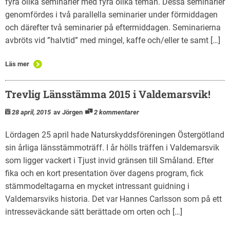
fyra olika seminarier med fyra olika teman. Dessa seminarier
genomfördes i två parallella seminarier under förmiddagen
och därefter två seminarier på eftermiddagen. Seminarierna
avbröts vid ”halvtid” med mingel, kaffe och/eller te samt […]
Läs mer
Trevlig Länsstämma 2015 i Valdemarsvik!
28 april, 2015
av Jörgen
2 kommentarer
Lördagen 25 april hade Naturskyddsföreningen Östergötland
sin årliga länsstämmoträff. I år hölls träffen i Valdemarsvik
som ligger vackert i Tjust invid gränsen till Småland. Efter
fika och en kort presentation över dagens program, fick
stämmodeltagarna en mycket intressant guidning i
Valdemarsviks historia. Det var Hannes Carlsson som på ett
intresseväckande sätt berättade om orten och […]