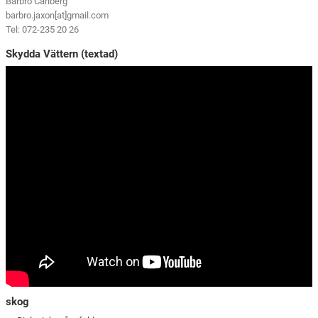
Barbro Carlberg
barbro.jaxon[at]gmail.com
Tel: 072-235 20 26
Skydda Vättern (textad)
skog