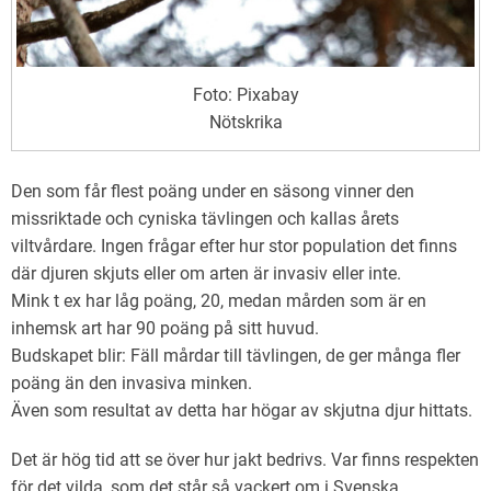
Foto: Pixabay
Nötskrika
Den som får flest poäng under en säsong vinner den
missriktade och cyniska tävlingen och kallas årets
viltvårdare. Ingen frågar efter hur stor population det finns
där djuren skjuts eller om arten är invasiv eller inte.
Mink t ex har låg poäng, 20, medan mården som är en
inhemsk art har 90 poäng på sitt huvud.
Budskapet blir: Fäll mårdar till tävlingen, de ger många fler
poäng än den invasiva minken.
Även som resultat av detta har högar av skjutna djur hittats.
Det är hög tid att se över hur jakt bedrivs. Var finns respekten
för det vilda, som det står så vackert om i Svenska