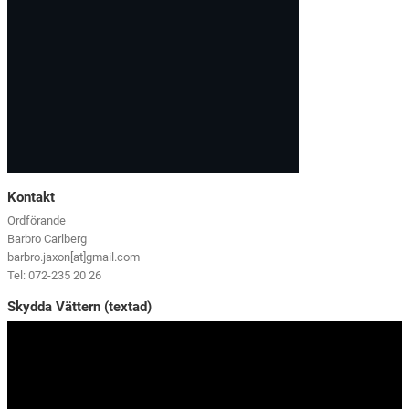
Kontakt
Ordförande
Barbro Carlberg
barbro.jaxon[at]gmail.com
Tel: 072-235 20 26
Skydda Vättern (textad)