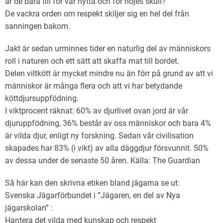
är de bara till för vår nytta och för nöjes skull?
De vackra orden om respekt skiljer sig en hel del från
sanningen bakom.
Jakt är sedan urminnes tider en naturlig del av människors
roll i naturen och ett sätt att skaffa mat till bordet.
Delen viltkött är mycket mindre nu än förr på grund av att vi
människor är många flera och att vi har betydande
köttdjursuppfödning.
I viktprocent räknat: 60% av djurlivet ovan jord är vår
djuruppfödning, 36% består av oss människor och bara 4%
är vilda djur, enligt ny forskning. Sedan vår civilisation
skapades har 83% (i vikt) av alla däggdjur försvunnit. 50%
av dessa under de senaste 50 åren. Källa: The Guardian
Så här kan den skrivna etiken bland jägarna se ut:
Svenska Jägarförbundet i ”Jägaren, en del av Nya
jägarskolan” :
Hantera det vilda med kunskap och respekt