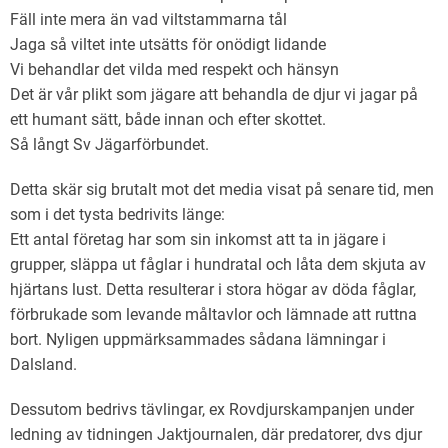
Fäll inte mera än vad viltstammarna tål
Jaga så viltet inte utsätts för onödigt lidande
Vi behandlar det vilda med respekt och hänsyn
Det är vår plikt som jägare att behandla de djur vi jagar på
ett humant sätt, både innan och efter skottet.
Så långt Sv Jägarförbundet.
Detta skär sig brutalt mot det media visat på senare tid, men
som i det tysta bedrivits länge:
Ett antal företag har som sin inkomst att ta in jägare i
grupper, släppa ut fåglar i hundratal och låta dem skjuta av
hjärtans lust. Detta resulterar i stora högar av döda fåglar,
förbrukade som levande måltavlor och lämnade att ruttna
bort. Nyligen uppmärksammades sådana lämningar i
Dalsland.
Dessutom bedrivs tävlingar, ex Rovdjurskampanjen under
ledning av tidningen Jaktjournalen, där predatorer, dvs djur