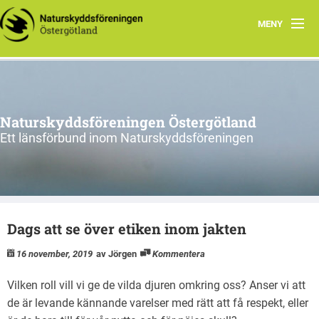
MENY
Aktuellt
Verksamhet
Naturskyddsföreningen Östergötland
Natur i Östergötland
Ett länsförbund inom Naturskyddsföreningen
Om oss
Kretsar
Dags att se över etiken inom jakten
Riks
16 november, 2019
av Jörgen
Kommentera
Vilken roll vill vi ge de vilda djuren omkring oss? Anser vi att
de är levande kännande varelser med rätt att få respekt, eller