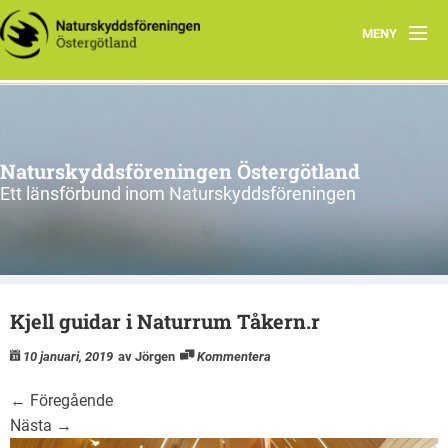
MENY
Aktuellt
Verksamhet
Naturskyddsföreningen Östergötland
Natur i Östergötland
Ett länsförbund inom Naturskyddsföreningen
Om oss
Kretsar
Kjell guidar i Naturrum Tåkern.r
Riks
10 januari, 2019
av Jörgen
Kommentera
←
Föregående
Nästa
→