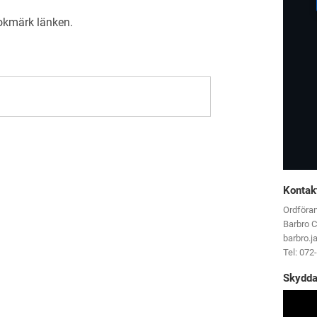
Bokmärk
länken
.
Kontak
Ordföra
Barbro C
barbro.j
Tel: 072
Skydda