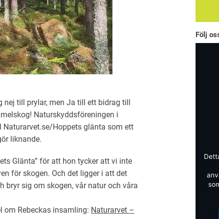
Följ o
till prylar, men Ja till ett bidrag till
melskog! Naturskyddsföreningen i
ll Naturarvet.se/Hoppets glänta som ett
gör liknande.
Dett
s Glänta” för att hon tycker att vi inte
n för skogen. Och det ligger i att det
anv
som
 bryr sig om skogen, vår natur och våra
ikel om Rebeckas insamling:
Naturarvet –