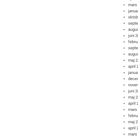
mars
janua
oktob
sept
augus
juni 
febru
sept
augus
maj 
april
janua
dece
nove
juni 
maj 
april
mars
febru
maj 
april
mars