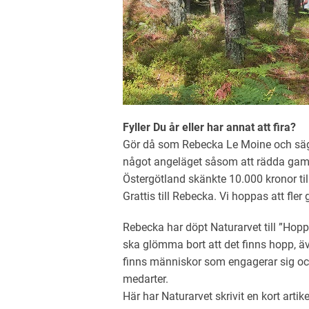
Fyller Du år eller har annat att fira?
Gör då som Rebecka Le Moine och säg nej 
något angeläget såsom att rädda gam
Östergötland skänkte 10.000 kronor ti
Grattis till Rebecka. Vi hoppas att fler 
Rebecka har döpt Naturarvet till ”Hoppet
ska glömma bort att det finns hopp, äve
finns människor som engagerar sig och
medarter.
Här har Naturarvet skrivit en kort art