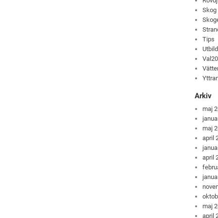
Rovdj
Skog
Skog
Stran
Tips
Utbil
Val2
Vätte
Yttra
Arkiv
maj 
janua
maj 
april
janua
april
febru
janua
nove
oktob
maj 
april