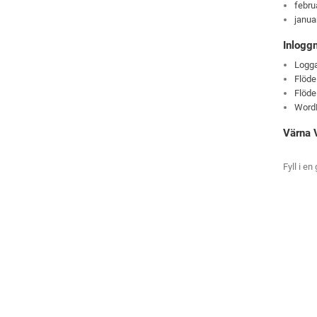
febru
janua
Inlogg
Logga
Flöde
Flöde
Word
Värna V
Fyll i en 