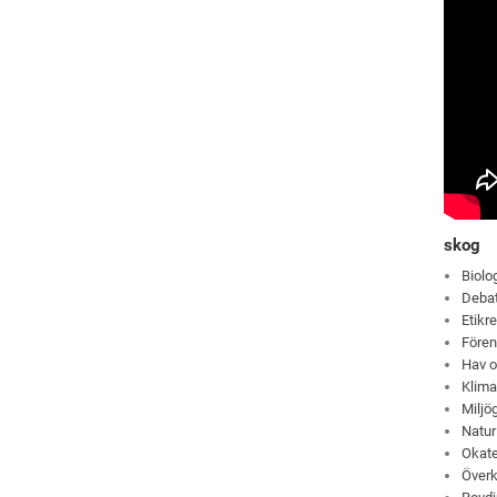
skog
Biolo
Deba
Etikre
Fören
Hav o
Klima
Miljög
Natur
Okate
Över