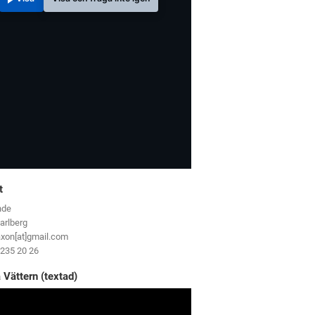
t
nde
arlberg
axon[at]gmail.com
-235 20 26
 Vättern (textad)