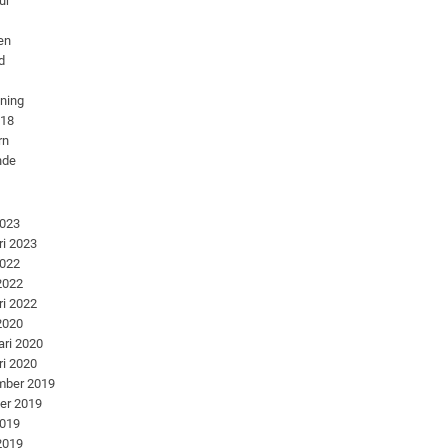
ur
en
d
dning
018
rn
nde
2023
ri 2023
2022
 2022
ri 2022
 2020
ari 2020
ri 2020
mber 2019
er 2019
2019
 2019