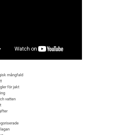
gisk mångfald
tt
gler för jakt
ing
ch vatten
t
ifter
goriserade
klagan