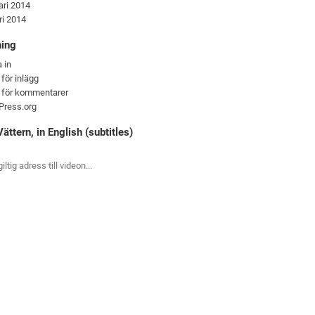
ari 2014
ri 2014
ning
 in
 för inlägg
 för kommentarer
Press.org
ättern, in English (subtitles)
giltig adress till videon...