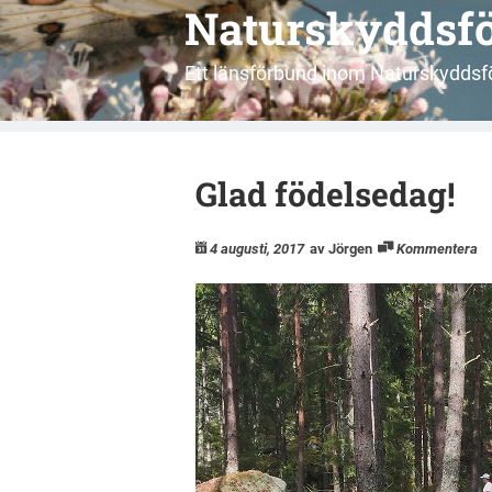
Naturskyddsfö
Ett länsförbund inom Naturskyddsf
Glad födelsedag!
4 augusti, 2017
av Jörgen
Kommentera