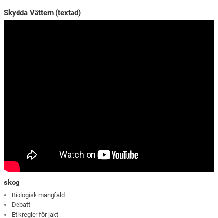
Skydda Vättern (textad)
skog
Biologisk mångfald
Debatt
Etikregler för jakt