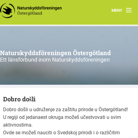
MENY
Aktuellt
Verksamhet
Naturskyddsföreningen Östergötland
Natur i Östergötland
Ett länsförbund inom Naturskyddsföreningen
Om oss
Kretsar
Dobro došli
Riks
Dobro došli u udruženje za zaštitu prirode u Östergötland!
U regiji od jedanaest okruga možeš učestvovati u svim
aktivnostima.
Ovde se možeš nauciti o Svedskoj prirodi i o različitim